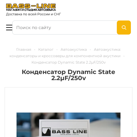
Доставка по всей России и СНГ
Главная
-
Каталог
-
Автоакустика
-
Автоакустика:
конденсаторы и кроссоверы для компонентной акустики
-
Конденсатор Dynamic State 2.2µF/250v
Конденсатор Dynamic State
2.2µF/250v