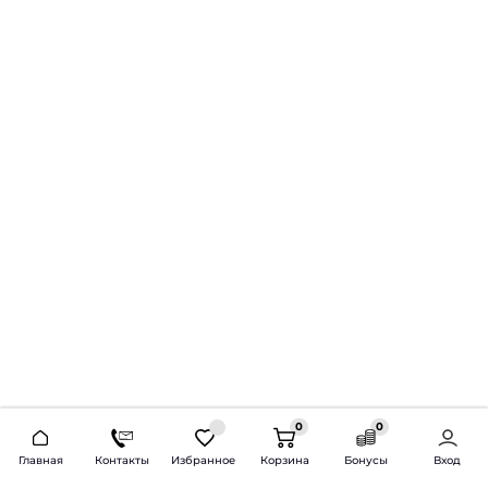
0
0
2026 © Продажа и установка автозвука.
Главная
Контакты
Избранное
Корзина
Бонусы
Вход
Доставка по всей России и СНГ