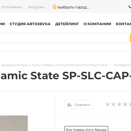
выбрать город...
Оптовикам
Загрузки
ИИ
СТУДИЯ АВТОЗВУКА
ДЕТЕЙЛИНГ
О КОМПАНИИ
КОНТА
: конденсаторы и кроссоверы для компонентной акустики
-
Конденса
mic State SP-SLC-CAP-
Сравнить
Все товары этого бренда