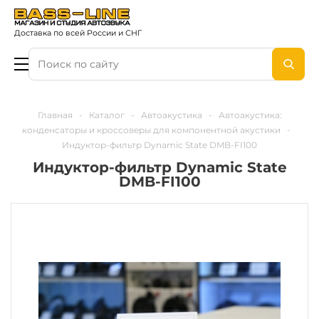
Доставка по всей России и СНГ
Главная
-
Каталог
-
Автоакустика
-
Автоакустика:
конденсаторы и кроссоверы для компонентной акустики
-
Индуктор-фильтр Dynamic State DMB-FI100
Индуктор-фильтр Dynamic State
DMB-FI100