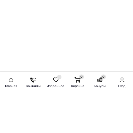
0
0
2026 © Продажа и установка автозвука.
Главная
Контакты
Избранное
Корзина
Бонусы
Вход
Доставка по всей России и СНГ
Bass-Line.ru
5 из 5