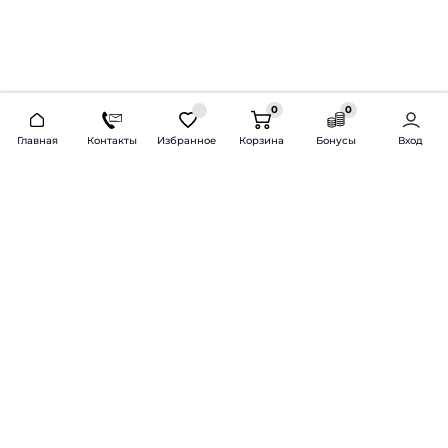
0
0
2026 © Продажа и установка автозвука.
Главная
Контакты
Избранное
Корзина
Бонусы
Вход
Доставка по всей России и СНГ
Bass-Line.ru
5 из 5
Оставить отзыв
Дмитрий Л.
16 февраля 2025 года