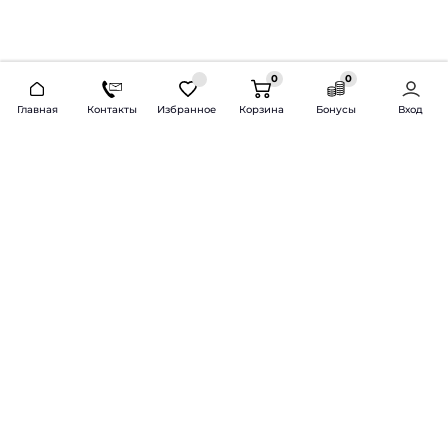
0
0
2026 © Продажа и установка автозвука.
Главная
Контакты
Избранное
Корзина
Бонусы
Вход
Доставка по всей России и СНГ
Bass-Line.ru
5 из 5
Оставить отзыв
Дмитрий Л.
16 февраля 2025 года
Оставлял Октавию А7, запрос был
за оговоренный бюджет сделать