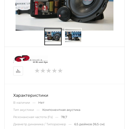
Характеристики
В наличии —
Нет
Тип акустики —
Компонентная акустика
Резонансная частота (Fs) —
78,7
Диаметр динамика / Типоразмер —
6.5 дюймов (16.5 см)