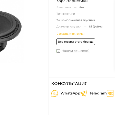
Характеристики
В наличии —
Нет
Тип акустики —
2-х компонентная акустика
Диаметр катушки —
1.5 Дюйма
Все характеристики
Все товары этого бренда
Нашли дешевле?
КОНСУЛЬТАЦИЯ
WhatsApp
Telegram