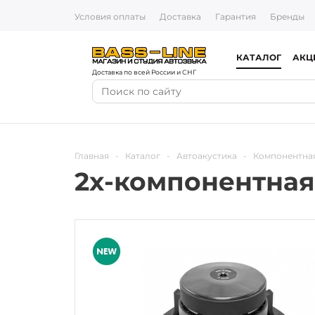
Условия оплаты
Доставка
Гарантия
Бренды
КАТАЛОГ
АКЦ
Доставка по всей России и СНГ
Главная
-
Каталог
-
Автоакустика
-
Компонентная
2х-компонентная