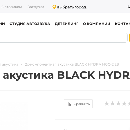
выбрать город...
Оптовикам
Загрузки
ИИ
СТУДИЯ АВТОЗВУКА
ДЕТЕЙЛИНГ
О КОМПАНИИ
КОНТА
 акустика
-
2х-компонентная акустика BLACK HYDRA HGC-2.28
 акустика BLACK HYDR
Сравнить