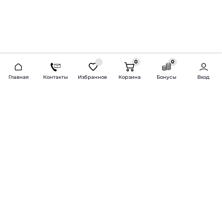
0
0
2026 © Продажа и установка автозвука.
Главная
Контакты
Избранное
Корзина
Бонусы
Вход
Доставка по всей России и СНГ
Bass-Line.ru
5 из 5
Оставить отзыв
Дмитрий Л.
16 февраля 2025 года