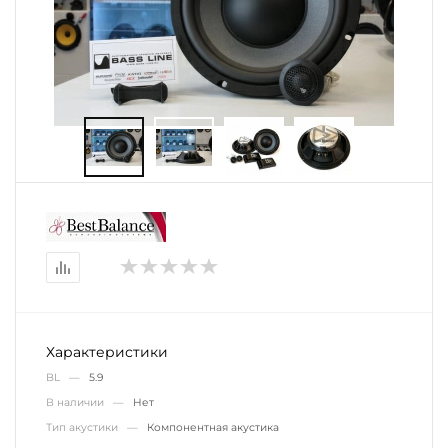
Характеристики
BL —
5.9
В наличии —
Нет
Тип акустики —
Компонентная акустика