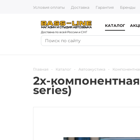
Условия оплаты
Доставка
Гарантия
Бренды
КАТАЛОГ
АКЦ
Доставка по всей России и СНГ
Главная
-
Каталог
-
Автоакустика
-
Компонентная
2х-компонентная 
series)