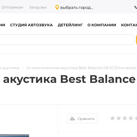
выбрать город...
Оптовикам
Загрузки
ИИ
СТУДИЯ АВТОЗВУКА
ДЕТЕЙЛИНГ
О КОМПАНИИ
КОНТА
 акустика
-
2х-компонентная акустика Best Balance D6.5C(Dive series)
акустика Best Balance
Сравнить