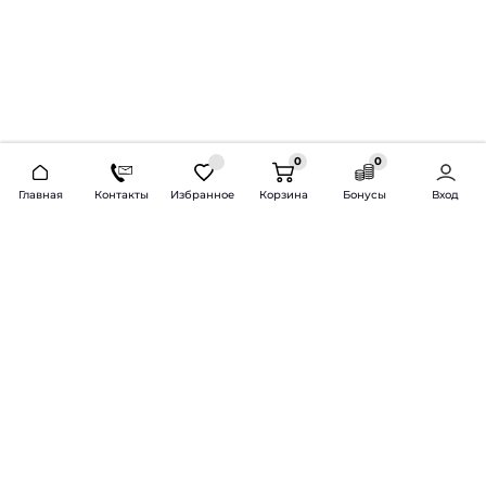
0
0
2026 © Продажа и установка автозвука.
Главная
Контакты
Избранное
Корзина
Бонусы
Вход
Доставка по всей России и СНГ
Bass-Line.ru
5 из 5
Оставить отзыв
Дмитрий Л.