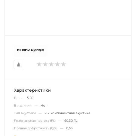
Характеристики
BL —
5,20
В наличии —
Нет
Тип акустики —
2-х компонентная акустика
Резонансная частота (Fs) —
60,30 Гц
Полная добротность (Qts) —
0,55