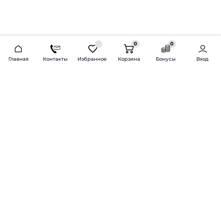
0
0
2026 © Продажа и установка автозвука.
Главная
Контакты
Избранное
Корзина
Бонусы
Вход
Доставка по всей России и СНГ
Bass-Line.ru
5 из 5
Оставить отзыв
Дмитрий Л.
16 февраля 2025 года
Оставлял Октавию А7, запрос был
за оговоренный бюджет сделать