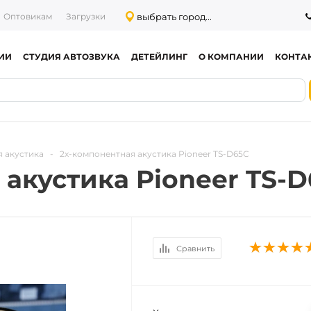
выбрать город...
Оптовикам
Загрузки
ИИ
СТУДИЯ АВТОЗВУКА
ДЕТЕЙЛИНГ
О КОМПАНИИ
КОНТА
 акустика
-
2х-компонентная акустика Pioneer TS-D65C
акустика Pioneer TS-
Сравнить