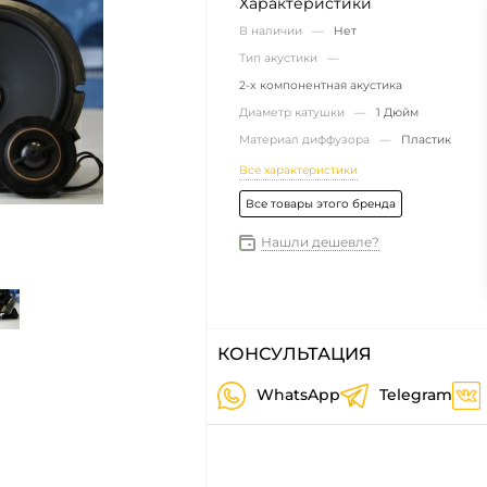
Характеристики
В наличии —
Нет
Тип акустики —
2-х компонентная акустика
Диаметр катушки —
1 Дюйм
Материал диффузора —
Пластик
Все характеристики
Все товары этого бренда
Нашли дешевле?
КОНСУЛЬТАЦИЯ
WhatsApp
Telegram