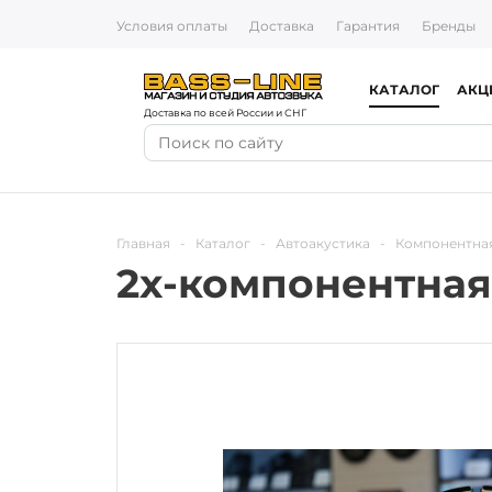
Условия оплаты
Доставка
Гарантия
Бренды
КАТАЛОГ
АКЦ
Доставка по всей России и СНГ
Главная
-
Каталог
-
Автоакустика
-
Компонентная
2х-компонентная 