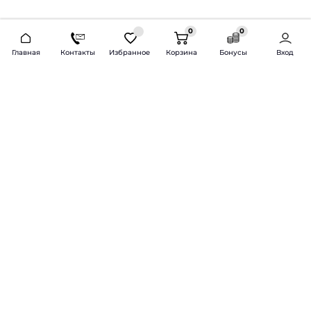
0
0
2026 © Продажа и установка автозвука.
Главная
Контакты
Избранное
Корзина
Бонусы
Вход
Доставка по всей России и СНГ
Bass-Line.ru
5 из 5
Оставить отзыв
Дмитрий Л.
16 февраля 2025 года
Оставлял Октавию А7, запрос был
за оговоренный бюджет сделать
хорошую качественную музыку
для повседневного