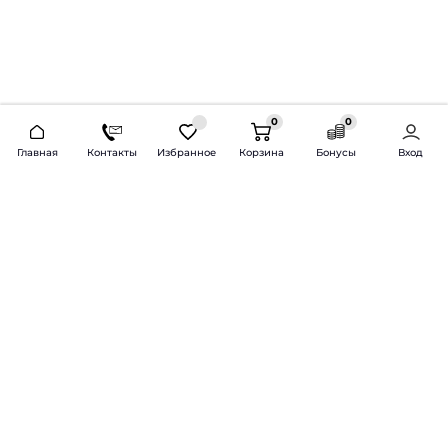
0
0
2026 © Продажа и установка автозвука.
Главная
Контакты
Избранное
Корзина
Бонусы
Вход
Доставка по всей России и СНГ
Bass-Line.ru
5 из 5
Оставить отзыв
Дмитрий Л.
16 февраля 2025 года