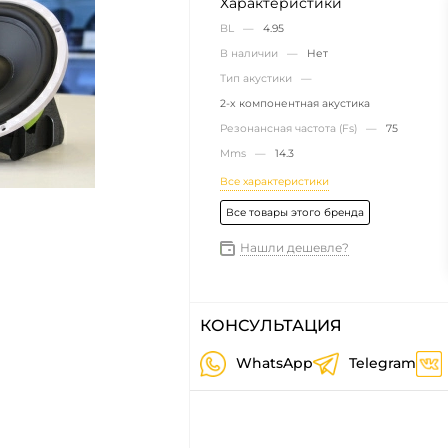
Характеристики
BL —
4.95
В наличии —
Нет
Тип акустики —
2-х компонентная акустика
Резонансная частота (Fs) —
75
Mms —
14.3
Все характеристики
Все товары этого бренда
Нашли дешевле?
КОНСУЛЬТАЦИЯ
WhatsApp
Telegram