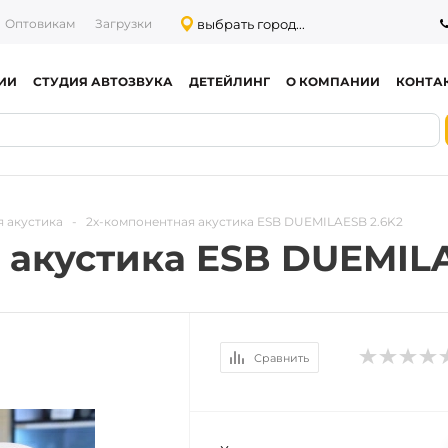
выбрать город...
Оптовикам
Загрузки
ИИ
СТУДИЯ АВТОЗВУКА
ДЕТЕЙЛИНГ
О КОМПАНИИ
КОНТА
 акустика
-
2х-компонентная акустика ESB DUEMILAESB 2.6K2
 акустика ESB DUEMILA
Сравнить