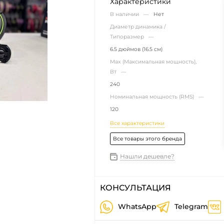
Характеристики
В наличии —
Нет
Диаметр динамика /
Типоразмер —
6.5 дюймов (16.5 см)
Max (Максимальная мощность),
Вт —
240
Номинальная мощность (RMS) —
120
Все характеристики
Все товары этого бренда
Нашли дешевле?
КОНСУЛЬТАЦИЯ
WhatsApp
Telegram