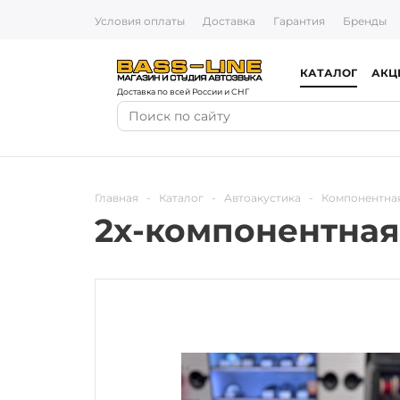
Условия оплаты
Доставка
Гарантия
Бренды
КАТАЛОГ
АКЦ
Доставка по всей России и СНГ
Главная
-
Каталог
-
Автоакустика
-
Компонентная
2х-компонентная