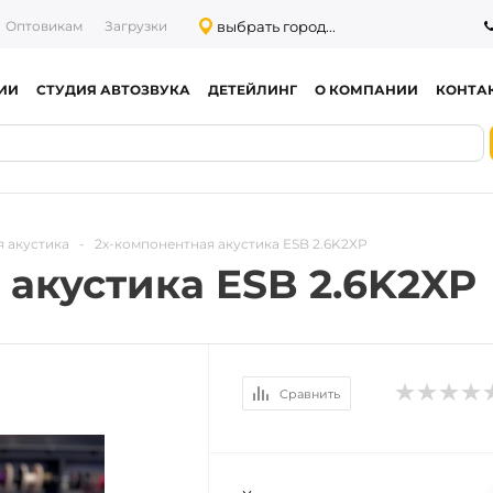
выбрать город...
Оптовикам
Загрузки
ИИ
СТУДИЯ АВТОЗВУКА
ДЕТЕЙЛИНГ
О КОМПАНИИ
КОНТА
 акустика
-
2х-компонентная акустика ESB 2.6K2XP
 акустика ESB 2.6K2XP
Сравнить