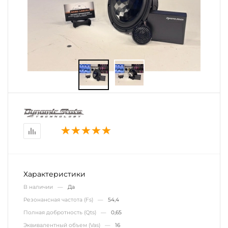
Характеристики
В наличии —
Да
Резонансная частота (Fs) —
54,4
Полная добротность (Qts) —
0,65
Эквивалентный объем (Vas) —
16