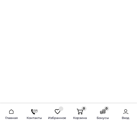
0
0
2026 © Продажа и установка автозвука.
Главная
Контакты
Избранное
Корзина
Бонусы
Вход
Доставка по всей России и СНГ
Bass-Line.ru