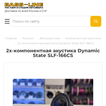
Доставка по всей России и СНГ
Главная
-
Каталог
-
Автоакустика
-
Компонентная акустика
-
2х-компонентная акустика Dynamic State SLF-166CS
2х-компонентная акустика Dynamic
State SLF-166CS