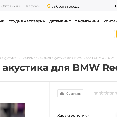
выбрать город...
Оптовикам
Загрузки
ИИ
СТУДИЯ АВТОЗВУКА
ДЕТЕЙЛИНГ
О КОМПАНИИ
КОНТА
 акустика
-
2х-компонентная акустика для BMW Recoil RBMW-T45M
 акустика для BMW Re
Сравнить
Характеристики