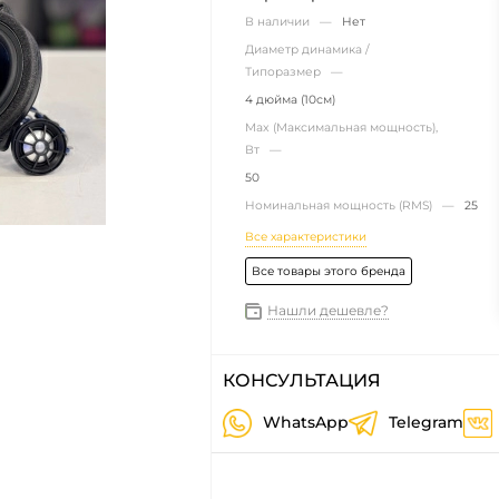
В наличии —
Нет
Диаметр динамика /
Типоразмер —
4 дюйма (10см)
Max (Максимальная мощность),
Вт —
50
Номинальная мощность (RMS) —
25
Все характеристики
Все товары этого бренда
Нашли дешевле?
КОНСУЛЬТАЦИЯ
WhatsApp
Telegram