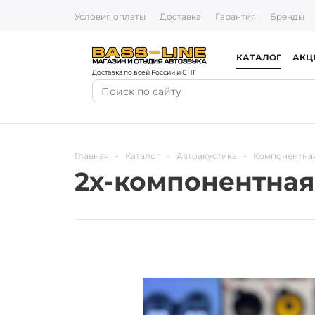
Условия оплаты
Доставка
Гарантия
Бренды
КАТАЛОГ
АКЦ
Доставка по всей России и СНГ
Главная
-
Каталог
-
Автоакустика
-
Компонентная
2х-компонентная