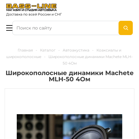
Доставка по всей России и СНГ
Главная
-
Каталог
-
Автоакустика
-
Коаксиалы и
широкополосные
-
Широкополосные динамики Machete MLH-
50 4Ом
Широкополосные динамики Machete
MLH-50 4Ом