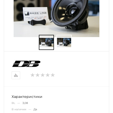
Характеристики
BL —
3,08
В наличии —
Да