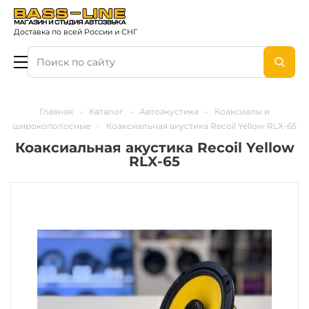
Доставка по всей России и СНГ
Главная
-
Каталог
-
Автоакустика
-
Коаксиалы и
широкополосные
-
Коаксиальная акустика Recoil Yellow RLX-65
Коаксиальная акустика Recoil Yellow
RLX-65