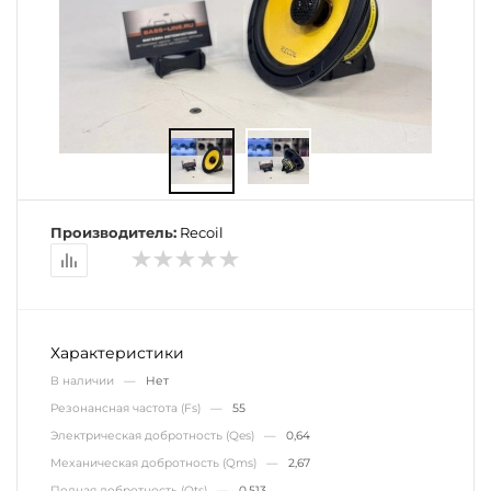
Производитель:
Recoil
Характеристики
В наличии —
Нет
Резонансная частота (Fs) —
55
Электрическая добротность (Qes) —
0,64
Механическая добротность (Qms) —
2,67
Полная добротность (Qts) —
0,513