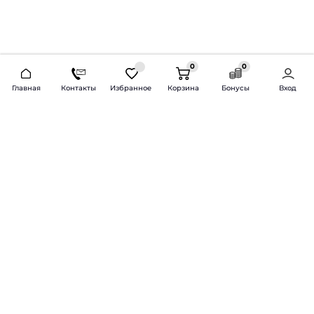
0
0
2026 © Продажа и установка автозвука.
Главная
Контакты
Избранное
Корзина
Бонусы
Вход
Доставка по всей России и СНГ
Bass-Line.ru
5 из 5
Оставить отзыв
Дмитрий Л.
16 февраля 2025 года
Оставлял Октавию А7, запрос был