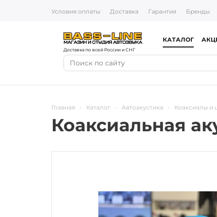
Условия оплаты
Доставка
Гарантия
Бренды
КАТАЛОГ
АКЦ
Доставка по всей России и СНГ
Главная
-
Каталог
-
Автоакустика
-
Коаксиалы и
Коаксиальная аку