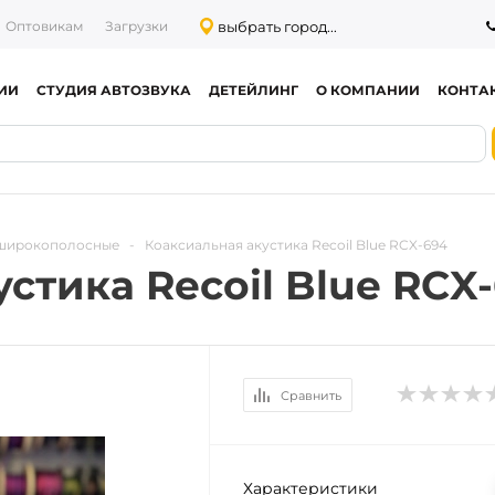
выбрать город...
Оптовикам
Загрузки
ИИ
СТУДИЯ АВТОЗВУКА
ДЕТЕЙЛИНГ
О КОМПАНИИ
КОНТА
 широкополосные
-
Коаксиальная акустика Recoil Blue RCX-694
стика Recoil Blue RCX
Сравнить
Характеристики