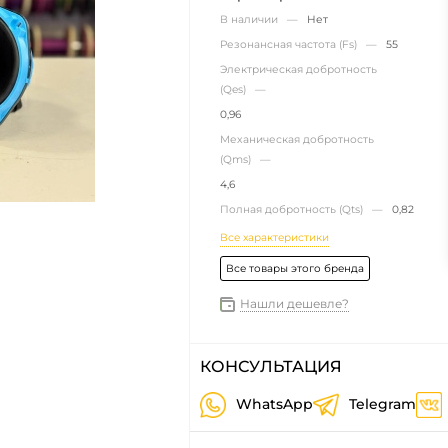
В наличии —
Нет
Резонансная частота (Fs) —
55
Электрическая добротность
(Qes) —
0,96
Механическая добротность
(Qms) —
4,6
Полная добротность (Qts) —
0,82
Все характеристики
Все товары этого бренда
Нашли дешевле?
КОНСУЛЬТАЦИЯ
WhatsApp
Telegram