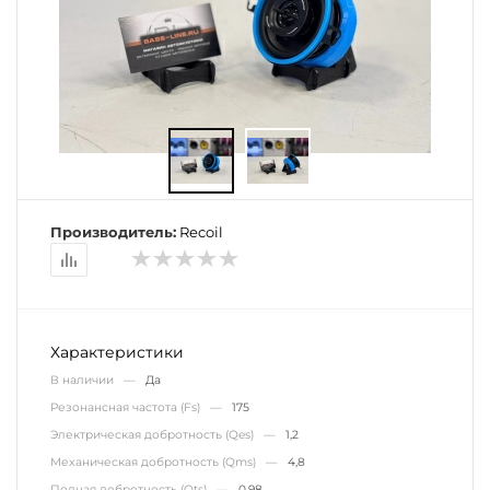
Производитель:
Recoil
Характеристики
В наличии —
Да
Резонансная частота (Fs) —
175
Электрическая добротность (Qes) —
1,2
Механическая добротность (Qms) —
4,8
Полная добротность (Qts) —
0,98