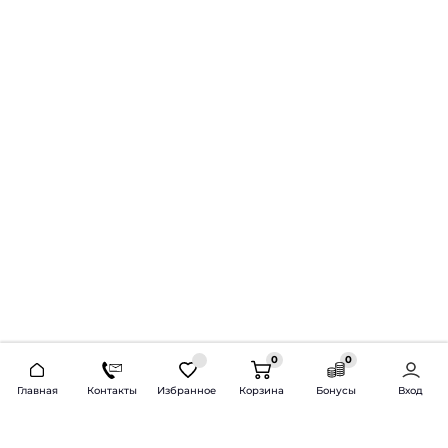
0
0
2026 © Продажа и установка автозвука.
Главная
Контакты
Избранное
Корзина
Бонусы
Вход
Доставка по всей России и СНГ
Bass-Line.ru