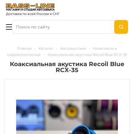
Доставка по всей России и СНГ
Главная
-
Каталог
-
Автоакустика
-
Коаксиалы и
широкополосные
-
Коаксиальная акустика Recoil Blue RCX-35
Коаксиальная акустика Recoil Blue
RCX-35