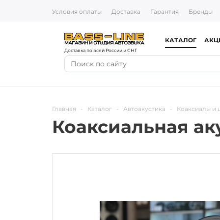
Условия оплаты
Доставка
Гарантия
Бренды
КАТАЛОГ
АКЦ
Доставка по всей России и СНГ
Главная
-
Каталог
-
Автоакустика
-
Коаксиалы и
Коаксиальная аку