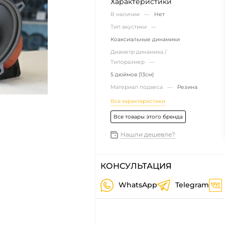
Характеристики
В наличии —
Нет
Тип акустики —
Коаксиальные динамики
Диаметр динамика /
Типоразмер —
5 дюймов (13см)
Материал подвеса —
Резина
Все характеристики
Все товары этого бренда
Нашли дешевле?
КОНСУЛЬТАЦИЯ
WhatsApp
Telegram