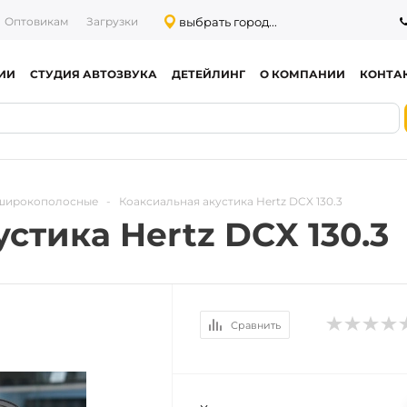
выбрать город...
Оптовикам
Загрузки
ИИ
СТУДИЯ АВТОЗВУКА
ДЕТЕЙЛИНГ
О КОМПАНИИ
КОНТА
 широкополосные
-
Коаксиальная акустика Hertz DCX 130.3
стика Hertz DCX 130.3
Сравнить