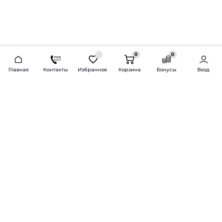
0
0
2026 © Продажа и установка автозвука.
Главная
Контакты
Избранное
Корзина
Бонусы
Вход
Доставка по всей России и СНГ
Bass-Line.ru
5 из 5
Оставить отзыв
Дмитрий Л.
16 февраля 2025 года