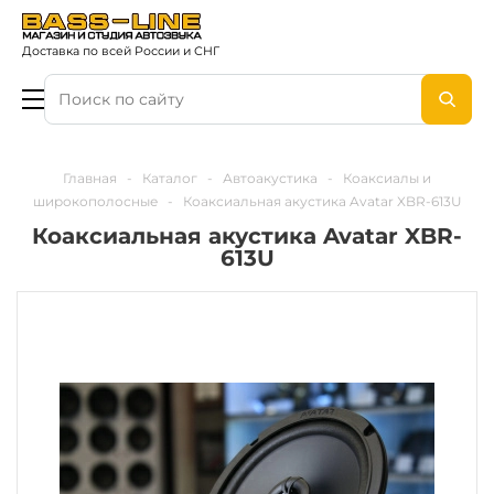
Доставка по всей России и СНГ
Главная
-
Каталог
-
Автоакустика
-
Коаксиалы и
широкополосные
-
Коаксиальная акустика Avatar XBR-613U
Коаксиальная акустика Avatar XBR-
613U