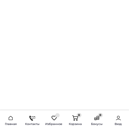
0
0
2026 © Продажа и установка автозвука.
Главная
Контакты
Избранное
Корзина
Бонусы
Вход
Доставка по всей России и СНГ