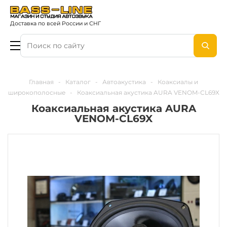
Доставка по всей России и СНГ
Главная
-
Каталог
-
Автоакустика
-
Коаксиалы и
широкополосные
-
Коаксиальная акустика AURA VENOM-CL69X
Коаксиальная акустика AURA
VENOM-CL69X