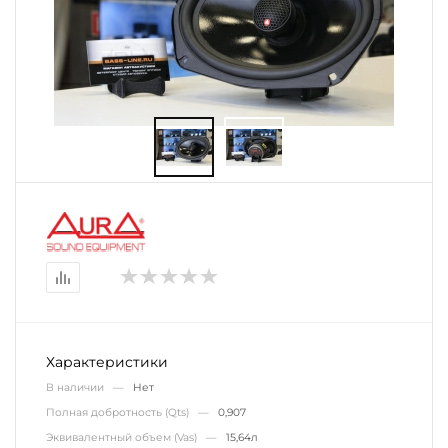
Характеристики
В наличии —
Нет
Полная добротность (Qts) —
0,907
Эквивалентный объем (Vas) —
15,64л