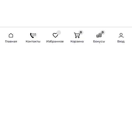
0
0
2026 © Продажа и установка автозвука.
Главная
Контакты
Избранное
Корзина
Бонусы
Вход
Доставка по всей России и СНГ
Bass-Line.ru
5 из 5
Оставить отзыв
Дмитрий Л.
16 февраля 2025 года