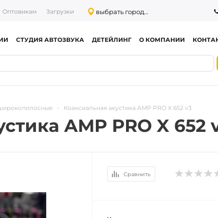
выбрать город...
Оптовикам
Загрузки
ИИ
СТУДИЯ АВТОЗВУКА
ДЕТЕЙЛИНГ
О КОМПАНИИ
КОНТА
 широкополосные
-
Коаксиальная акустика AMP PRO X 652 v3
устика AMP PRO X 652 
Сравнить