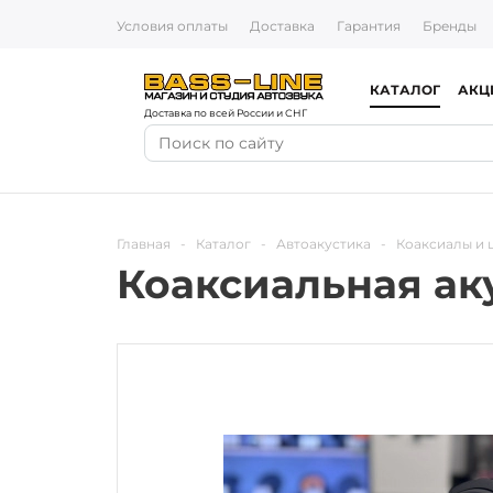
Условия оплаты
Доставка
Гарантия
Бренды
КАТАЛОГ
АКЦ
Доставка по всей России и СНГ
Главная
-
Каталог
-
Автоакустика
-
Коаксиалы и
Коаксиальная ак