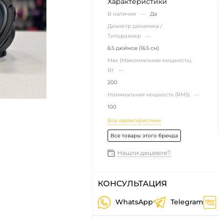
Характеристики
В наличии —
Да
Диаметр динамика /
Типоразмер —
6.5 дюймов (16.5 см)
Max (Максимальная мощность),
Вт —
200
Номинальная мощность (RMS) —
100
Все характеристики
Все товары этого бренда
Нашли дешевле?
КОНСУЛЬТАЦИЯ
WhatsApp
Telegram