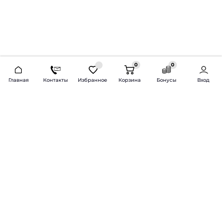
0
0
2026 © Продажа и установка автозвука.
Главная
Контакты
Избранное
Корзина
Бонусы
Вход
Доставка по всей России и СНГ
Bass-Line.ru
5 из 5
Оставить отзыв
Дмитрий Л.
16 февраля 2025 года