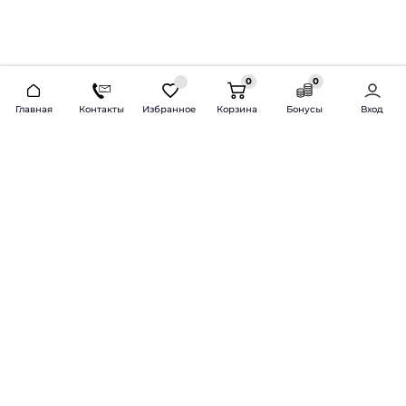
0
0
2026 © Продажа и установка автозвука.
Главная
Контакты
Избранное
Корзина
Бонусы
Вход
Доставка по всей России и СНГ
Bass-Line.ru
5 из 5
Оставить отзыв
Дмитрий Л.
16 февраля 2025 года
Оставлял Октавию А7, запрос был