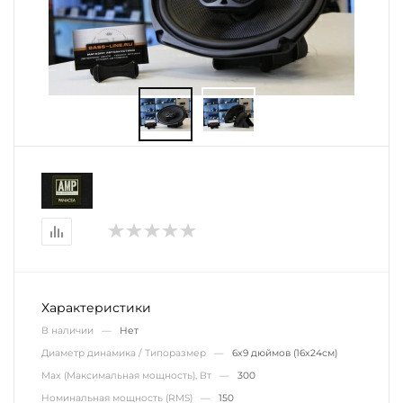
Характеристики
В наличии —
Нет
Диаметр динамика / Типоразмер —
6х9 дюймов (16х24см)
Max (Максимальная мощность), Вт —
300
Номинальная мощность (RMS) —
150