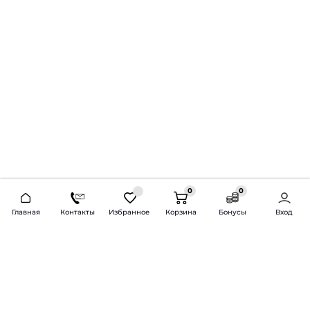
0
0
2026 © Продажа и установка автозвука.
Главная
Контакты
Избранное
Корзина
Бонусы
Вход
Доставка по всей России и СНГ
Bass-Line.ru
5 из 5