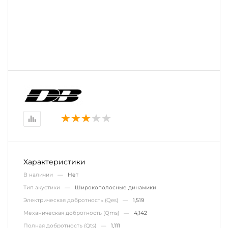
Характеристики
В наличии —
Нет
Тип акустики —
Широкополосные динамики
Электрическая добротность (Qes) —
1,519
Механическая добротность (Qms) —
4,142
Полная добротность (Qts) —
1,111