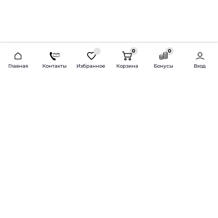
0
0
2026 © Продажа и установка автозвука.
Главная
Контакты
Избранное
Корзина
Бонусы
Вход
Доставка по всей России и СНГ
Bass-Line.ru
5 из 5
Оставить отзыв
Дмитрий Л.
16 февраля 2025 года
Оставлял Октавию А7, запрос был