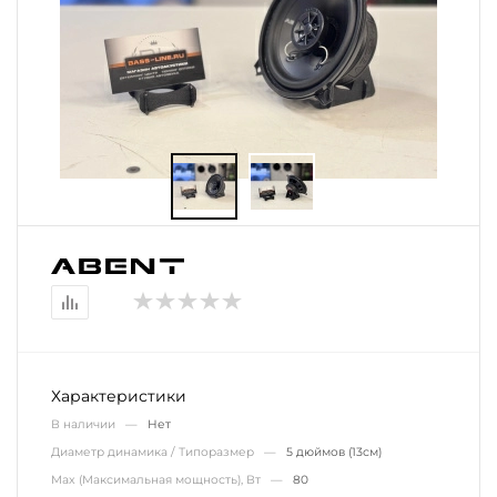
Характеристики
В наличии —
Нет
Диаметр динамика / Типоразмер —
5 дюймов (13см)
Max (Максимальная мощность), Вт —
80