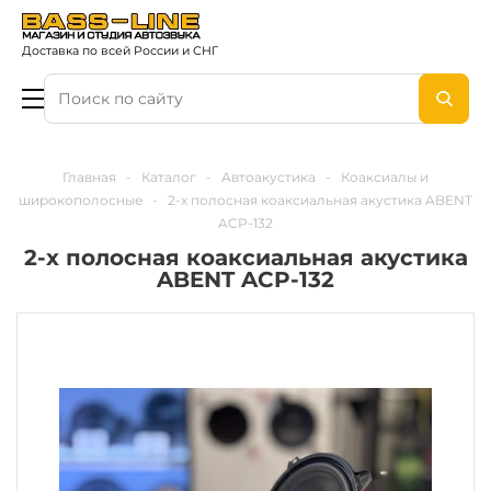
Доставка по всей России и СНГ
Главная
-
Каталог
-
Автоакустика
-
Коаксиалы и
широкополосные
-
2-х полосная коаксиальная акустика ABENT
ACP-132
2-х полосная коаксиальная акустика
ABENT ACP-132