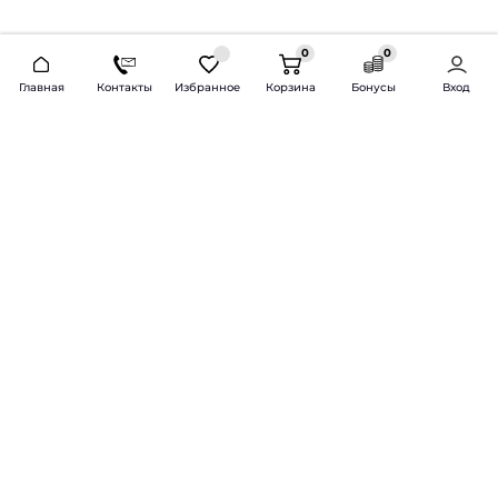
0
0
2026 © Продажа и установка автозвука.
Главная
Контакты
Избранное
Корзина
Бонусы
Вход
Доставка по всей России и СНГ
Bass-Line.ru
5 из 5
Оставить отзыв
Дмитрий Л.
16 февраля 2025 года
Оставлял Октавию А7, запрос был
за оговоренный бюджет сделать
хорошую качественную музыку
для повседневного