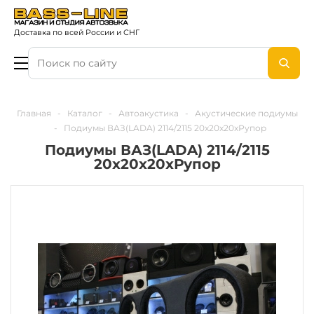
Доставка по всей России и СНГ
Главная
-
Каталог
-
Автоакустика
-
Акустические подиумы
-
Подиумы ВАЗ(LADA) 2114/2115 20x20x20xРупор
Подиумы ВАЗ(LADA) 2114/2115
20x20x20xРупор