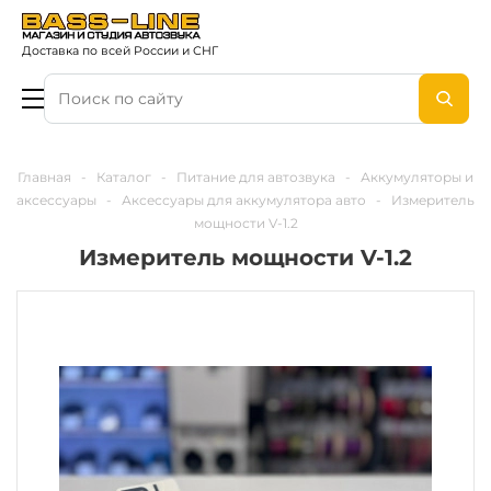
Доставка по всей России и СНГ
Главная
-
Каталог
-
Питание для автозвука
-
Аккумуляторы и
аксессуары
-
Аксессуары для аккумулятора авто
-
Измеритель
мощности V-1.2
Измеритель мощности V-1.2