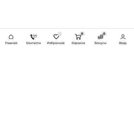
0
0
2026 © Продажа и установка автозвука.
Главная
Контакты
Избранное
Корзина
Бонусы
Вход
Доставка по всей России и СНГ
Bass-Line.ru
5 из 5
Оставить отзыв
Дмитрий Л.
16 февраля 2025 года